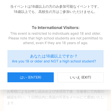
クレジットカード決済：
当イベントは18歳以上の方のみ参加可能なイベントです。
お申し込み後、当方より送信する案内メールに記載の支払いリ
18歳以上でも、高校生の方はご参加いただけません。
ンクより、通知受領後7日以内にお手続きください。決済完了
時に支払いが確定します。
To International Visitors:
銀行振込：
This event is restricted to individuals aged 18 and older.
お申し込み後、当方より送信する案内メールに記載の振込先
Please note that high school students are not permitted to
へ、通知受領後7日以内にお振込みください。
attend, even if they are 18 years of age.
お申込み有効期限
あなたは18歳以上ですか？
申込日より７日間入金確認が出来ない場合、申し込みをキャン
Are you 18 or older and NOT a high school student?
セルとさせていただきます。
はい (ENTER)
いいえ (EXIT)
役務の提供時期
本イベントは承認制となります。
お客様によるお申し込みおよび決済完了後、主催者にて内容の
確認を行い、７日間以内に承認の可否をメールにて通知いたし
ます。