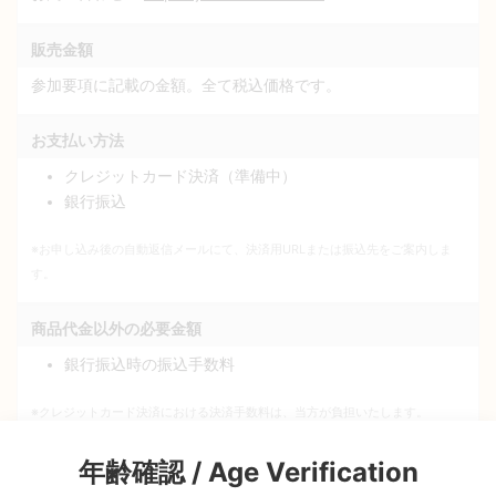
販売金額
参加要項に記載の金額。全て税込価格です。
お支払い方法
クレジットカード決済（準備中）
銀行振込
※お申し込み後の自動返信メールにて、決済用URLまたは振込先をご案内しま
す。
商品代金以外の必要金額
銀行振込時の振込手数料
※クレジットカード決済における決済手数料は、当方が負担いたします。
年齢確認 / Age Verification
代金の支払時期